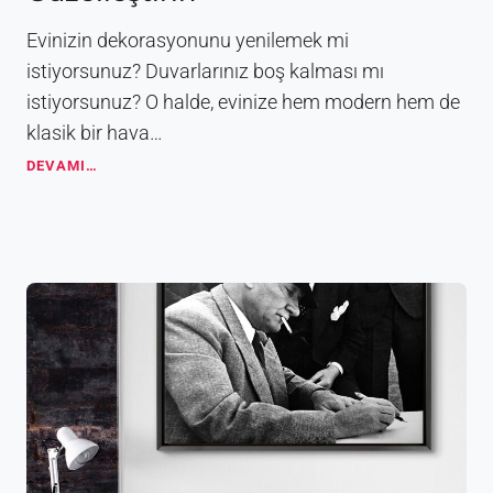
ı
n
Evinizin dekorasyonunu yenilemek mi
Y
istiyorsunuz? Duvarlarınız boş kalması mı
e
istiyorsunuz? O halde, evinize hem modern hem de
r
i
klasik bir hava…
v
D
DEVAMI…
e
e
Ö
k
n
o
e
r
m
a
i
t
i
f
T
a
b
l
o
l