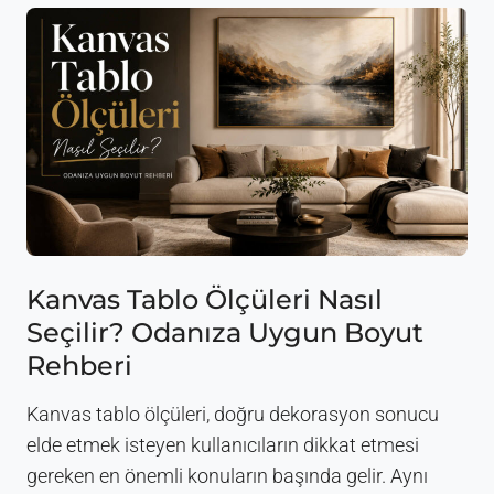
o
y
K
a
n
v
a
s
T
a
b
l
o
Kanvas Tablo Ölçüleri Nasıl
K
Seçilir? Odanıza Uygun Boyut
u
l
Rehberi
l
a
Kanvas tablo ölçüleri, doğru dekorasyon sonucu
n
m
elde etmek isteyen kullanıcıların dikkat etmesi
a
gereken en önemli konuların başında gelir. Aynı
n