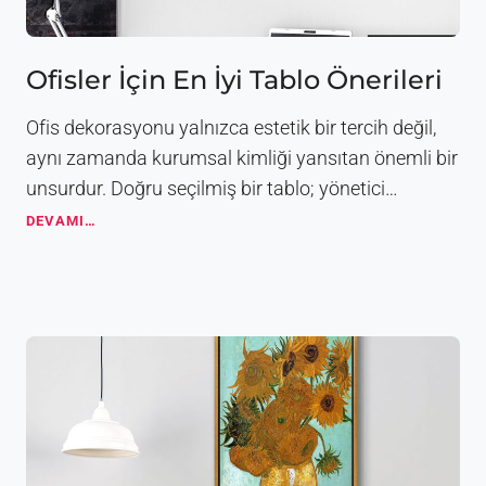
a
r
l
a
Ofisler İçin En İyi Tablo Önerileri
E
v
Ofis dekorasyonu yalnızca estetik bir tercih değil,
i
n
aynı zamanda kurumsal kimliği yansıtan önemli bir
i
unsurdur. Doğru seçilmiş bir tablo; yönetici…
z
i
O
DEVAMI…
G
f
ü
i
z
s
e
l
l
e
l
r
e
İ
ş
ç
t
i
i
n
r
E
i
n