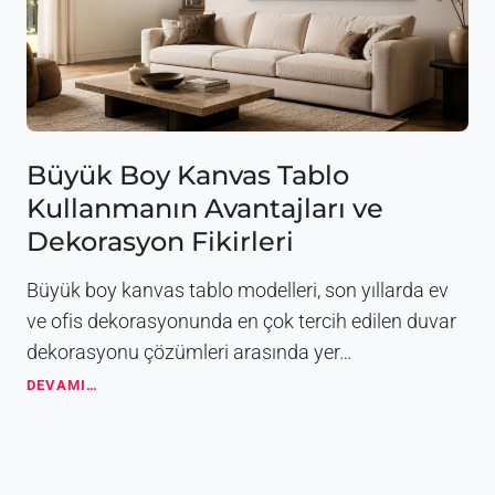
Büyük Boy Kanvas Tablo
Kullanmanın Avantajları ve
Dekorasyon Fikirleri
Büyük boy kanvas tablo modelleri, son yıllarda ev
ve ofis dekorasyonunda en çok tercih edilen duvar
dekorasyonu çözümleri arasında yer…
B
DEVAMI…
ü
y
ü
k
B