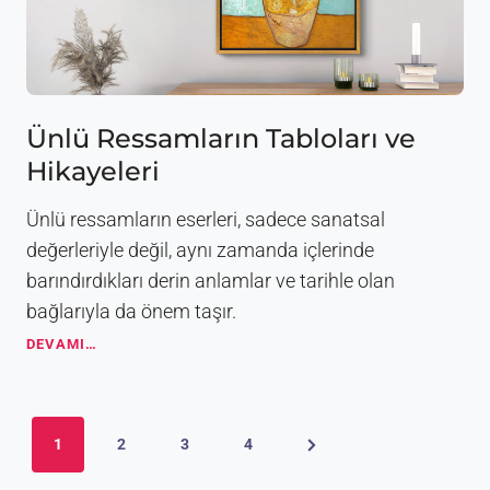
n
İ
y
i
T
a
b
Ünlü Ressamların Tabloları ve
l
Hikayeleri
o
Ö
n
Ünlü ressamların eserleri, sadece sanatsal
e
değerleriyle değil, aynı zamanda içlerinde
r
barındırdıkları derin anlamlar ve tarihle olan
i
l
bağlarıyla da önem taşır.
e
Ü
DEVAMI…
r
n
i
l
ü
Y
R
N
1
2
3
4
e
a
s
e