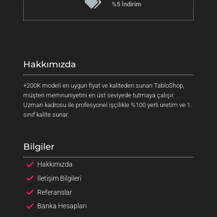
%5 İndirim
y
ı
e
l
e
r
i
Hakkımızda
+200K modeli en uygun fiyat ve kaliteden sunan TabloShop,
müşteri memnuniyetini en üst seviyede tutmaya çalışır.
Uzman kadrosu ile profesyonel işçilikle %100 yerli üretim ve 1.
sınıf kalite sunar.
Bilgiler
Hakkımızda
İletişim Bilgileri
Referanslar
Banka Hesapları