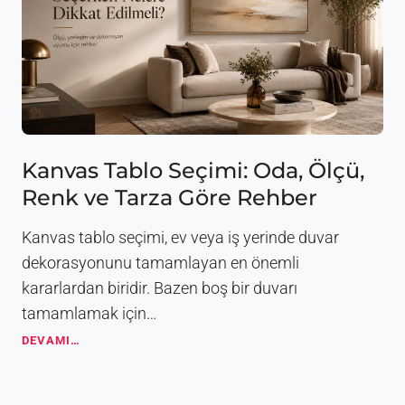
o
ş
n
N
R
e
e
d
h
i
b
r
e
?
r
K
i
a
Kanvas Tablo Seçimi: Oda, Ölçü,
n
Renk ve Tarza Göre Rehber
v
a
s
Kanvas tablo seçimi, ev veya iş yerinde duvar
T
dekorasyonunu tamamlayan en önemli
a
kararlardan biridir. Bazen boş bir duvarı
b
l
tamamlamak için…
o
K
DEVAMI…
l
a
a
n
r
v
d