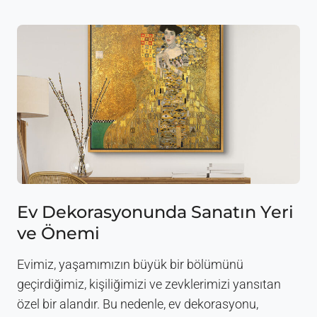
a
a
s
K
T
u
a
m
b
a
l
ş
o
K
S
a
e
l
ç
i
i
t
m
e
i
s
:
i
O
N
Ev Dekorasyonunda Sanatın Yeri
d
e
ve Önemi
a
d
,
e
Ö
n
Evimiz, yaşamımızın büyük bir bölümünü
l
Ö
geçirdiğimiz, kişiliğimizi ve zevklerimizi yansıtan
ç
n
özel bir alandır. Bu nedenle, ev dekorasyonu,
ü
e
,