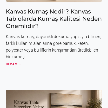
n
ı
B
l
Kanvas Kumaş Nedir? Kanvas
o
S
y
Tablolarda Kumaş Kalitesi Neden
e
u
ç
Önemlidir?
t
i
R
l
e
Kanvas kumaş; dayanıklı dokuma yapısıyla bilinen,
i
h
r
farklı kullanım alanlarına göre pamuk, keten,
b
?
polyester veya bu liflerin karışımından üretilebilen
e
2
r
bir kumaş…
0
i
2
K
DEVAMI…
6
a
D
n
e
v
k
a
o
s
r
K
a
u
s
m
y
a